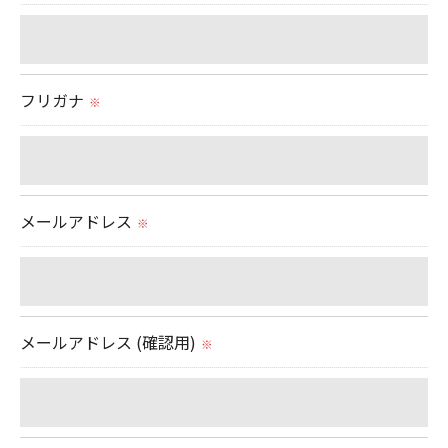
ません。
＜個人情報の委託について＞
フリガナ
※
当社では、利用目的の達成に必要な範囲において、
個人情報を外部に委託する場合があります。
お問い合わせはこちら
これらの委託先に対しては個人情報保護契約等の措
置をとり、適切な監督を行います。
メールアドレス
※
＜個人情報の安全管理＞
当社では、個人情報の漏洩等がなされないよう、適
切に安全管理対策を実施します。
メールアドレス (確認用)
※
＜個人情報を与えなかった場合に生じる結果＞
必要な情報を頂けない場合は、それに対応した当社
のサービスをご提供できない場合がございますので