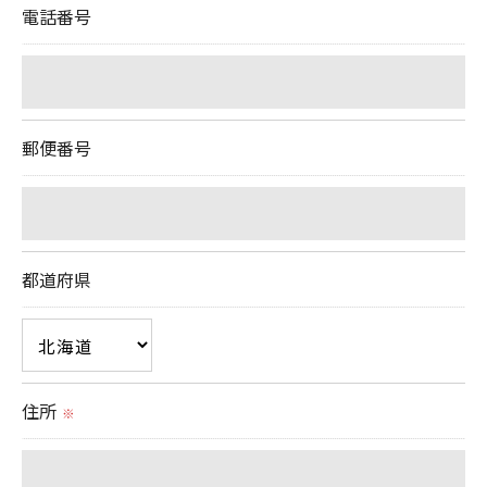
電話番号
予めご了承ください。
＜個人情報の開示･訂正・削除･利用停止の手続につ
いて＞
郵便番号
当社では、お客様の個人情報の開示･訂正･削除・利
用停止の手続を定めさせて頂いております。
ご本人である事を確認のうえ、対応させて頂きま
す。
都道府県
個人情報の開示･訂正･削除・利用停止の具体的手続
きにつきましては、お電話でお問合せ下さい。
住所
※