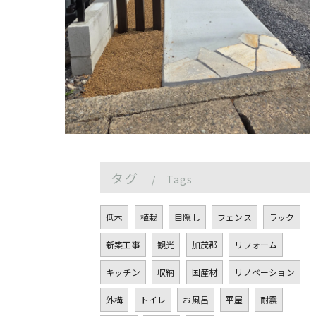
タグ
Tags
低木
植栽
目隠し
フェンス
ラック
新築工事
観光
加茂郡
リフォーム
キッチン
収納
国産材
リノベーション
外構
トイレ
お風呂
平屋
耐震