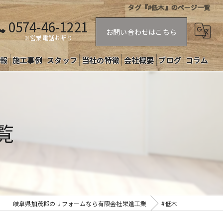
タグ『#低木』のページ一覧
0574-46-1221
お問い合わせはこちら
※営業電話お断り
情報
施工事例
スタッフ
当社の特徴
会社概要
ブログ
コラム
美濃加茂市のリフォーム
可児市のリフォーム
覧
新築
水回り
不動産
岐阜県加茂郡のリフォームなら有限会社栄進工業
#低木