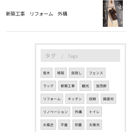
新築工事 リフォーム 外構
タグ
Tags
低木
植栽
目隠し
フェンス
ラック
新築工事
観光
加茂郡
リフォーム
キッチン
収納
国産材
リノベーション
外構
トイレ
お風呂
平屋
耐震
太陽光