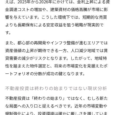
えば、2025年から2026年にかけては、金利上昇による資
今は買い時か不動産投資今じゃないの真相
金調達コストの増加や、建築資材の価格高騰が市場に影
不動産投資は今どう動くべきか再考する
響を与えています。こうした環境下では、短期的な売買
不動産投資はこれからどうなるか最新予測
よりも長期保有による安定収益を狙う戦略が現実的で
今後の不動産投資で重視すべきポイント
す。
不動産投資今じゃないという判断の根拠
また、都心部の再開発やインフラ整備が進むエリアでは
リスク回避と不動産投資戦略の最適化法
資産価値の上昇が期待できる一方、人口減少地域では賃
2025年以降の不動産市場動向を読む視点
貸需要の減少がリスクとなります。したがって、地域特
資産形成のための不動産投資術の最前線
性を踏まえた物件選定と、将来の市場変化を見据えたポ
不動産投資で資産形成を実現する最新術
ートフォリオの分散が成功の鍵となります。
不動産投資未来を見据えた運用ポイント
不動産投資は終わりの始まりではない現状分析
長期視点で選ぶ不動産と市場動向の関係
不動産投資は「終わりの始まり」ではなく、むしろ新た
10年後を見据えて不動産で資産価値を守る
な局面への入り口と捉えるべきです。近年の市場変動や
不動産投資の出口戦略とリスク管理の重要
規制強化により、投資環境は確かに厳しさを増していま