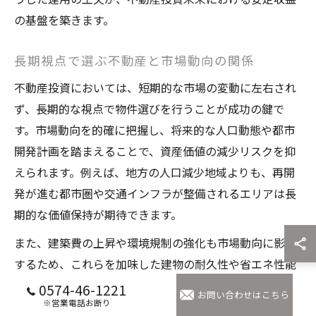
の基盤を築きます。
長期視点で選ぶ不動産と市場動向の関係
不動産投資においては、短期的な市場の変動に左右され
ず、長期的な視点で物件選びを行うことが成功の鍵で
す。市場動向を的確に把握し、将来的な人口動態や都市
開発計画を踏まえることで、資産価値の減少リスクを抑
えられます。例えば、地方の人口減少地域よりも、再開
発が進む都市圏や交通インフラが整備されるエリアは長
期的な価値保持が期待できます。
また、建築費の上昇や環境規制の強化も市場動向に影響
するため、これらを加味した建物の耐久性や省エネ性能
など、将来の維持費用を抑える要素も物件選択の重要な
0574-46-1221
お問い合わせはこちら
※営業電話お断り
ポイントです。こうした長期視点が、資産形成とリスク