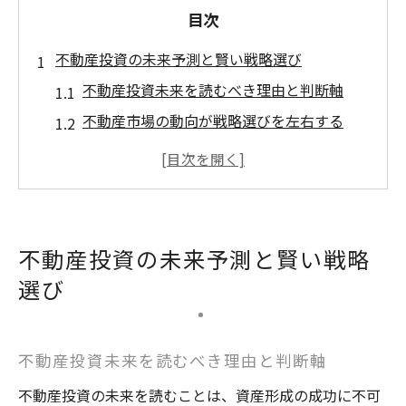
目次
不動産投資の未来予測と賢い戦略選び
不動産投資未来を読むべき理由と判断軸
不動産市場の動向が戦略選びを左右する
不動産投資は終わりの始まりではない現状
分析
2026年以降の不動産投資で注視したいリス
ク
不動産投資の未来予測と賢い戦略
不動産投資がダメな理由と成功事例の違い
選び
これからの不動産動向を実需から分析
実需で読み解く不動産投資の今後の可能性
不動産投資未来を読むべき理由と判断軸
不動産業界の今後を左右する要因を探る
賃貸需要と不動産投資市場規模の関係性
不動産投資の未来を読むことは、資産形成の成功に不可