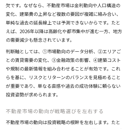
2026年の不動産市況と実需の相互作用
欠です。なぜなら、不動産市場は金利動向や人口構造の
変化、建築費の上昇など複数の要因が複雑に絡み合い、
人口動態が不動産投資未来に与える影響
単純な過去の延長線上では予測できないからです。たと
市場規模の推移が示す投資判断の核心
えば、2026年以降は高齢化や都市集中が進む一方、地方
不動産投資市場規模推移で見る将来性
の需要減少も懸念されています。
不動産市場動向と投資判断のタイミング
判断軸としては、①市場動向のデータ分析、②エリアご
不動産投資2025年問題と今後の戦略
との賃貸需要の変化、③金融政策の影響、④建築コスト
2026年の市場規模が投資に及ぼす影響
や規制の最新情報を組み合わせることが有効です。これ
不動産投資未来に向けた市場分析の重要性
らを基に、リスクとリターンのバランスを見極めること
2026年以降に不動産が狙い目となる理由
が重要であり、単なる直感や過去の成功体験に頼らない
不動産投資2026年以降の成長要因を解説
投資姿勢が求められます。
不動産市場動向と新規投資の好機を読む
不動産市場の動向が戦略選びを左右する
2026年の不動産市況見通しと注目ポイント
不動産市場の動向は投資戦略の根幹を左右します。たと
不動産投資未来を左右する戦略的視点とは